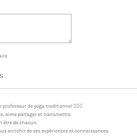
ire
s
 professeur de yoga traditionnel 🧘🏻‍♀️
te, aime partager et transmettre.
en être de chacun.
nous enrichir de ses expériences et connaissances.