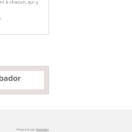
ent à chacun, qui y
.
or
Propulsé par
Webador